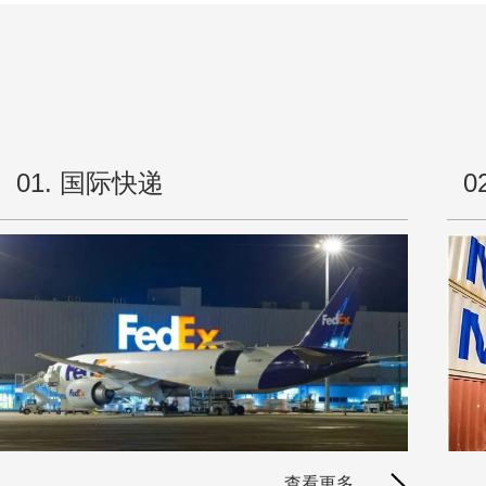
迈达
6月
最新
多线
大批
01. 国际快递
0
亚马
迈达
亚马
亚马
亚马
亚马
马士
迈达
查看更多