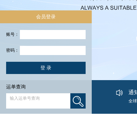
会员登录
账号：
密码：
登 录
迈达
迈达
运单查询
达飞
通
全球
货运
20
亚马