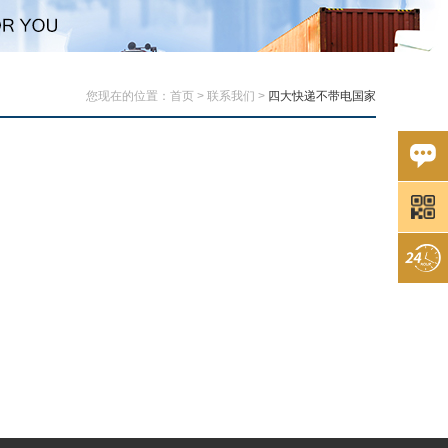
您现在的位置：
首页
>
联系我们
>
四大快递不带电国家