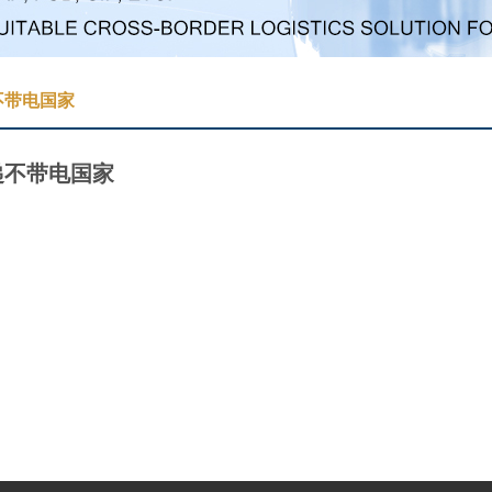
不带电国家
递不带电国家